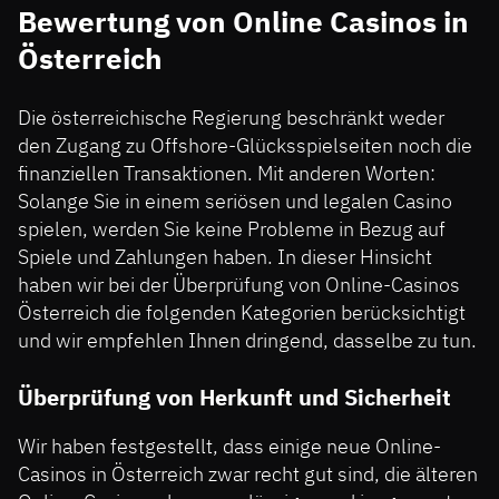
Bewertung von Online Casinos in
Österreich
Die österreichische Regierung beschränkt weder
den Zugang zu Offshore-Glücksspielseiten noch die
finanziellen Transaktionen. Mit anderen Worten:
Solange Sie in einem seriösen und legalen Casino
spielen, werden Sie keine Probleme in Bezug auf
Spiele und Zahlungen haben. In dieser Hinsicht
haben wir bei der Überprüfung von Online-Casinos
Österreich die folgenden Kategorien berücksichtigt
und wir empfehlen Ihnen dringend, dasselbe zu tun.
Überprüfung von Herkunft und Sicherheit
Wir haben festgestellt, dass einige neue Online-
Casinos in Österreich zwar recht gut sind, die älteren