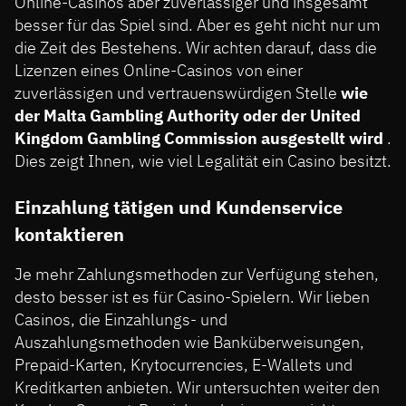
Online-Casinos aber zuverlässiger und insgesamt
besser für das Spiel sind. Aber es geht nicht nur um
die Zeit des Bestehens. Wir achten darauf, dass die
Lizenzen eines Online-Casinos von einer
zuverlässigen und vertrauenswürdigen Stelle
wie
der Malta Gambling Authority oder der United
Kingdom Gambling Commission ausgestellt wird
.
Dies zeigt Ihnen, wie viel Legalität ein Casino besitzt.
Einzahlung tätigen und Kundenservice
kontaktieren
Je mehr Zahlungsmethoden zur Verfügung stehen,
desto besser ist es für Casino-Spielern. Wir lieben
Casinos, die Einzahlungs- und
Auszahlungsmethoden wie Banküberweisungen,
Prepaid-Karten, Krytocurrencies, E-Wallets und
Kreditkarten anbieten. Wir untersuchten weiter den