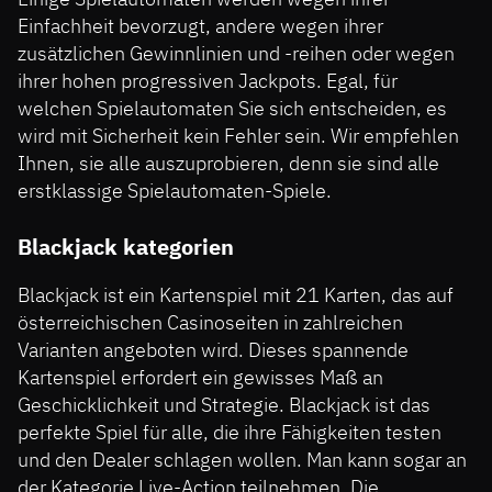
Einfachheit bevorzugt, andere wegen ihrer
zusätzlichen Gewinnlinien und -reihen oder wegen
ihrer hohen progressiven Jackpots. Egal, für
welchen Spielautomaten Sie sich entscheiden, es
wird mit Sicherheit kein Fehler sein. Wir empfehlen
Ihnen, sie alle auszuprobieren, denn sie sind alle
erstklassige Spielautomaten-Spiele.
Blackjack kategorien
Blackjack ist ein Kartenspiel mit 21 Karten, das auf
österreichischen Casinoseiten in zahlreichen
Varianten angeboten wird. Dieses spannende
Kartenspiel erfordert ein gewisses Maß an
Geschicklichkeit und Strategie. Blackjack ist das
perfekte Spiel für alle, die ihre Fähigkeiten testen
und den Dealer schlagen wollen. Man kann sogar an
der Kategorie Live-Action teilnehmen. Die