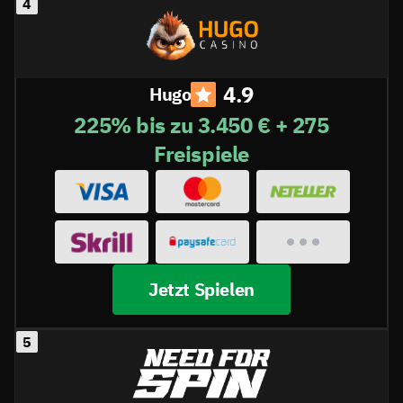
4.9
Hugo
225% bis zu 3.450 € + 275
Freispiele
Jetzt Spielen