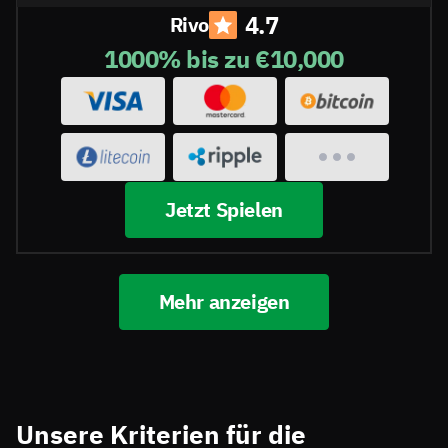
4.7
Rivo
1000% bis zu €10,000
Jetzt Spielen
Mehr anzeigen
Unsere Kriterien für die