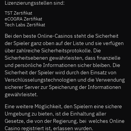
Lizenzierungsstellen sind:
TST Zertifikat
eCOGRA Zertifikat
Tech Labs Zertifikat
Bei den beste Online-Casinos steht die Sicherheit
der Spieler ganz oben auf der Liste und sie verfügen
über zahlreiche Sicherheitsprotokolle. Die
Sicherheitsebenen gewährleisten, dass finanzielle
und persönliche Informationen sicher bleiben. Die
Sicherheit der Spieler wird durch den Einsatz von
Verschlüsselungstechnologien und die Verwendung
sicherer Server zur Speicherung der Informationen
gewährleistet.
Eine weitere Möglichkeit, den Spielern eine sichere
Umgebung zu bieten, ist die Einhaltung aller
Gesetze, die von der Regierung, bei welches Online
Casino registriert ist, erlassen wurden.