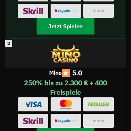
Jetzt Spielen
5.0
Mino
250% bis zu 2.300 € + 400
Freispiele