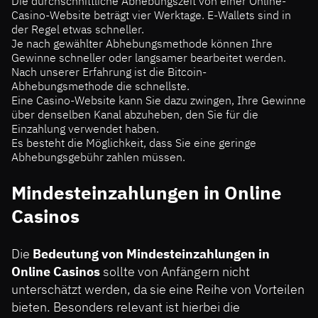
Die durchschnittliche Abhebungszeit von einer Online-
Casino-Website beträgt vier Werktage. E-Wallets sind in
der Regel etwas schneller.
Je nach gewählter Abhebungsmethode können Ihre
Gewinne schneller oder langsamer bearbeitet werden.
Nach unserer Erfahrung ist die Bitcoin-
Abhebungsmethode die schnellste.
Eine Casino-Website kann Sie dazu zwingen, Ihre Gewinne
über denselben Kanal abzuheben, den Sie für die
Einzahlung verwendet haben.
Es besteht die Möglichkeit, dass Sie eine geringe
Abhebungsgebühr zahlen müssen.
Mindesteinzahlungen in Online
Casinos
Die
Bedeutung von Mindesteinzahlungen in
Online Casinos
sollte von Anfängern nicht
unterschätzt werden, da sie eine Reihe von Vorteilen
bieten. Besonders relevant ist hierbei die