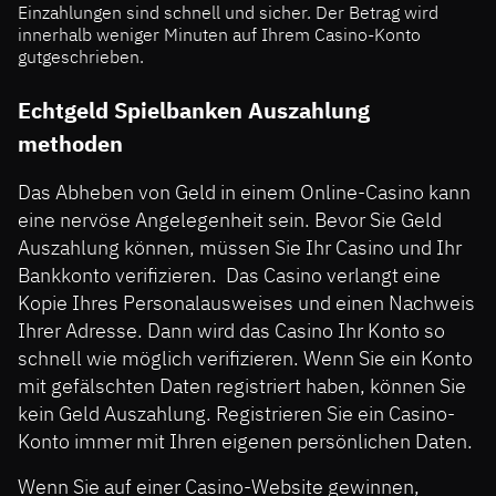
Einzahlungen sind schnell und sicher. Der Betrag wird
innerhalb weniger Minuten auf Ihrem Casino-Konto
gutgeschrieben.
Echtgeld Spielbanken Auszahlung
methoden
Das Abheben von Geld in einem Online-Casino kann
eine nervöse Angelegenheit sein. Bevor Sie Geld
Auszahlung können, müssen Sie Ihr Casino und Ihr
Bankkonto verifizieren. Das Casino verlangt eine
Kopie Ihres Personalausweises und einen Nachweis
Ihrer Adresse. Dann wird das Casino Ihr Konto so
schnell wie möglich verifizieren. Wenn Sie ein Konto
mit gefälschten Daten registriert haben, können Sie
kein Geld Auszahlung. Registrieren Sie ein Casino-
Konto immer mit Ihren eigenen persönlichen Daten.
Wenn Sie auf einer Casino-Website gewinnen,