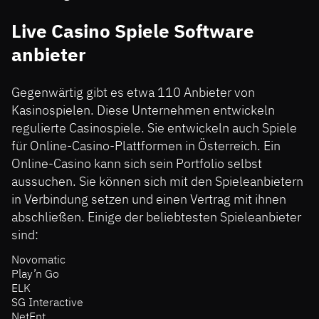
Live Casino Spiele Software
anbieter
Gegenwärtig gibt es etwa 110 Anbieter von
Kasinospielen. Diese Unternehmen entwickeln
regulierte Casinospiele. Sie entwickeln auch Spiele
für Online-Casino-Plattformen in Österreich. Ein
Online-Casino kann sich sein Portfolio selbst
aussuchen. Sie können sich mit den Spieleanbietern
in Verbindung setzen und einen Vertrag mit ihnen
abschließen. Einige der beliebtesten Spieleanbieter
sind:
Novomatic
Play’n Go
ELK
SG Interactive
NetEnt